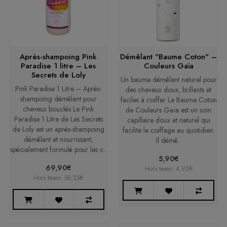
Après-shampoing Pink
Démêlant "Baume Coton" –
Paradise 1 litre – Les
Couleurs Gaïa
Secrets de Loly
Un baume démêlant naturel pour
Pink Paradise 1 Litre – Après-
des cheveux doux, brillants et
shampoing démêlant pour
faciles à coiffer Le Baume Coton
cheveux bouclés Le Pink
de Couleurs Gaïa est un soin
Paradise 1 Litre de Les Secrets
capillaire doux et naturel qui
de Loly est un après-shampoing
facilite le coiffage au quotidien.
démêlant et nourrissant,
Il démê..
spécialement formulé pour les c..
5,90€
69,90€
Hors taxes: 4,92€
Hors taxes: 58,25€