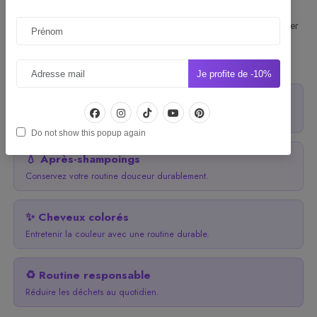
Une solution pratique, économique et plus responsable pour continuer
votre routine capillaire naturelle sans compromis sur la qualité.
Choisissez votre recharge selon votre besoin :
Je profite de -10%
🧴 Shampoings
Rechargez vos lavants favoris facilement.
Do not show this popup again
💧 Après-shampoings
Conservez votre routine douceur durablement.
✨ Cheveux colorés
Entretenir la couleur avec une routine durable.
♻️ Routine responsable
Réduire les déchets au quotidien.