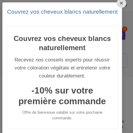
×
Langue
Mon compte
+37793256849
Couvrez vos cheveux blancs naturellement
0
0
Couvrez vos cheveux blancs
naturellement
Recevez nos conseils experts pour réussir
votre coloration végétale et entretenir votre
couleur durablement.
Soins Naturels
Soins Naturels
Éco-Recharges
-10% sur votre
Éco-Recharges
première commande
Éco-recharges capillaires
Offre de bienvenue valable sur votre prochaine
commande.
Découvrez notre sélection d’
éco-recharges capillaires
, conçues
pour recharger vos soins préférés tout en réduisant les emballages et
les déchets du quotidien.