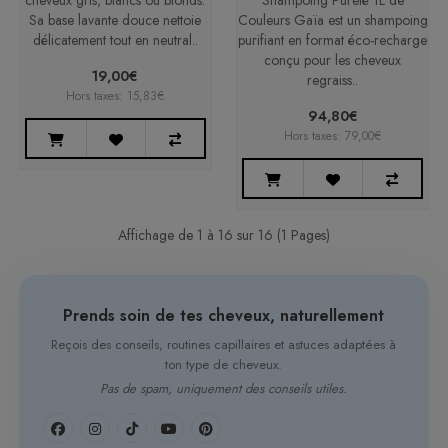
cheveux gris, blancs ou blonds.
Shampoing Pureté 1L de
Sa base lavante douce nettoie
Couleurs Gaïa est un shampoing
délicatement tout en neutral..
purifiant en format éco-recharge
conçu pour les cheveux
19,00€
regraiss..
Hors taxes: 15,83€
94,80€
Hors taxes: 79,00€
Affichage de 1 à 16 sur 16 (1 Pages)
Prends soin de tes cheveux, naturellement
Reçois des conseils, routines capillaires et astuces adaptées à
ton type de cheveux.
Pas de spam, uniquement des conseils utiles.