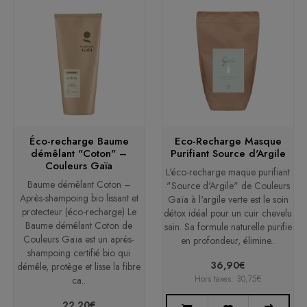
Éco-recharge Baume
Eco-Recharge Masque
démêlant "Coton" –
Purifiant Source d'Argile
Couleurs Gaïa
L'éco-recharge maque purifiant
Baume démêlant Coton –
"Source d'Argile" de Couleurs
Après-shampoing bio lissant et
Gaïa à l'argile verte est le soin
protecteur (éco-recharge) Le
détox idéal pour un cuir chevelu
Baume démêlant Coton de
sain. Sa formule naturelle purifie
Couleurs Gaïa est un après-
en profondeur, élimine..
shampoing certifié bio qui
36,90€
démêle, protège et lisse la fibre
Hors taxes: 30,75€
ca..
22,20€