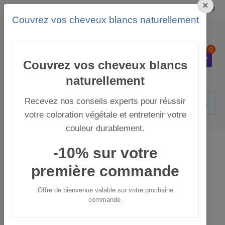
×
Langue
Mon compte
+37793256849
Couvrez vos cheveux blancs naturellement
0
0
Couvrez vos cheveux blancs
naturellement
Recevez nos conseils experts pour réussir
votre coloration végétale et entretenir votre
couleur durablement.
Coloration Végétale
Coloration Végétale
-10% sur votre
Rouges & Cuivrés
première commande
Rouges & Cuivrés
Offre de bienvenue valable sur votre prochaine
Coloration végétale rouges &
commande.
cuivrés