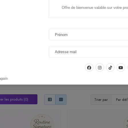
utine capillaire écologique
, c’est prendre soin de ses cheveux avec des 
Offre de bienvenue valable sur votre 
cuir chevelu et de l’environnement. Cette approche privilégie des
soins capill
rables comme les
éco-recharges capillaires naturelles
.
cheveux naturelle et éco-responsable
permet de nettoyer, nourrir et prot
s. Elle convient aussi bien aux cheveux secs, aux cheveux bouclés, aux cuirs ch
orations végétales
, qui nécessitent des soins doux et équilibrés.
ns de vos cheveux, une routine capillaire écologique peut associer un
shampoi
s naturelles
ainsi que des soins rechargeables pour réduire l’impact environne
’inscrit dans une vision plus consciente du soin capillaire : choisir des produit
la qualité. Découvrez également nos
routines cheveux secs
ou nos conseils po
again
r les produits (0)
Trier par