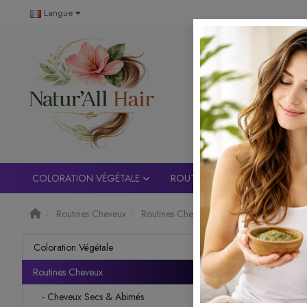
Langue
COLORATION VÉGÉTALE
ROUTINES CHEVEUX
SOI
Routines Cheveux
Routines Cheveux
Routine capillaire é
Routin
Coloration Végétale
Routine
Routines Cheveux
cheveu
- Cheveux Secs & Abimés