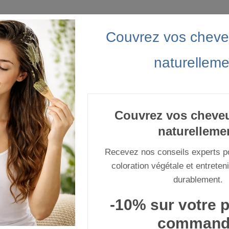
Couvrez vos cheve
naturelleme
Couvrez vos cheve
naturelleme
NS NATURELS
PRESTATIONS
CONSEILS
PROGRAMME F
Recevez nos conseils experts po
cologique
coloration végétale et entreten
e capillaire écologique
durablement.
-10% sur votre 
 capillaire écologique : des soins na
x beaux et responsables
command