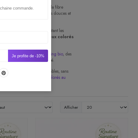
produits plus respectueux de la fibre
prochaine commande.
aires naturels
, des formules douces et
éger les cheveux tout en limitant les
evelus sensibles qu’aux
cheveux colorés
ng naturel
, un
après-shampoing bio
, des
Je profite de -10%
mental de votre routine beauté.
s efficaces, sensoriels et durables, sans
ur l’entretien des
cheveux colorés au
Afficher