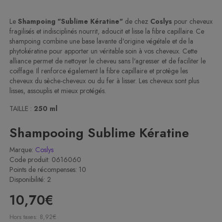
Le
Shampoing "Sublime Kératine"
de chez
Coslys
pour cheveux
fragilisés et indisciplinés nourrit, adoucit et lisse la fibre capillaire. Ce
shampoing combine une base lavante d'origine végétale et de la
phytokératine pour apporter un véritable soin à vos cheveux. Cette
alliance permet de nettoyer le cheveu sans l'agresser et de faciliter le
coiffage. Il renforce également la fibre capillaire et protège les
cheveux du sèche-cheveux ou du fer à lisser. Les cheveux sont plus
lisses, assouplis et mieux protégés.
TAILLE :
250 ml
Shampooing Sublime Kératine
Marque:
Coslys
Code produit: 0616060
Points de récompenses: 10
Disponibilité: 2
10,70€
Hors taxes: 8,92€