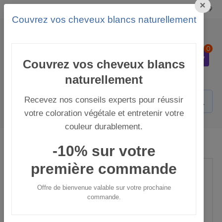
×
Langue
Mon compte
+37793256849
Couvrez vos cheveux blancs naturellement
0
0
Couvrez vos cheveux blancs
naturellement
Recevez nos conseils experts pour réussir
votre coloration végétale et entretenir votre
couleur durablement.
Cheveux Enfants
Shampooing Sublime Kératine
-10% sur votre
première commande
Offre de bienvenue valable sur votre prochaine
commande.